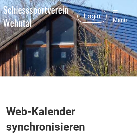
Schiesssportverein
Login
Wehntal
Menü
Web-Kalender
synchronisieren