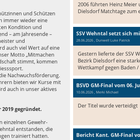
2006 führten Heinz Meier 
Dielsdorf Matchtage zum e
chützinnen und Schützen
ch immer wieder eine
ten Kondition und
end – am Jahresende –
meister und
28.06.2026
, Dunwell Luke Patrick
d auch viel Wert auf eine
Gestern lieferte der SSV
unser Motto „Mitmachen
Bezirk Dielsdorf eine star
dschaft stimmt, kommen
Wettkampf gegen Baden /
iesssport.
in die Nachwuchsförderung.
hrern bieten wir Kurse mit
BSVD GM-Final vom 06. Jun
rd auch in unser aktives
10.06.2026
, Merki Michael
Der Titel wurde verteidigt
 2019 gegründet.
n einzelnen Gewehr-
ehntal entstanden, die
Bericht Kant. GM-Final v
gen trainiert hatten.