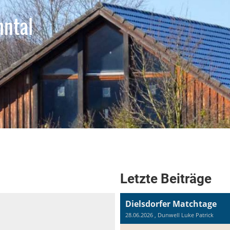
hntal
Letzte Beiträge
Dielsdorfer Matchtage
28.06.2026
, Dunwell Luke Patrick