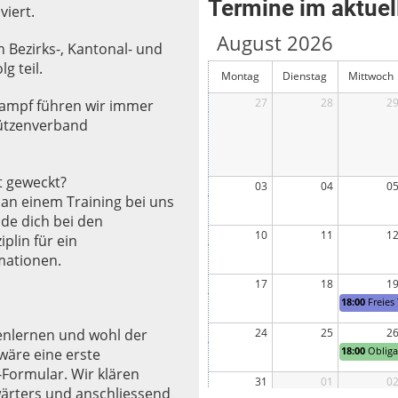
Termine im aktue
viert.
August 2026
 Bezirks-, Kantonal- und
g teil.
Montag
Dienstag
Mittwoch
27
28
2
kampf führen wir immer
hützenverband
t geweckt?
03
04
0
an einem Training bei uns
de dich bei den
10
11
1
plin für ein
mationen.
17
18
1
18:00
Freies 
24
25
2
enlernen und wohl der
18:00
Obliga
wäre eine erste
Formular. Wir klären
31
01
0
ärters und anschliessend