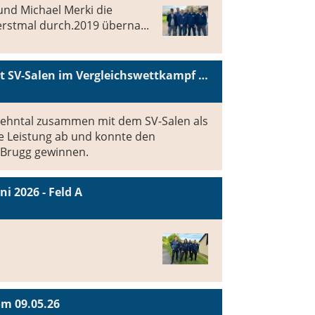
und Michael Merki die
rstmal durch.2019 überna...
SSV Wehntal setzt sich mit SV-Salen im Vergleichswettkampf durch!
 Wehntal zusammen mit dem SV-Salen als
ke Leistung ab und konnte den
 Brugg gewinnen.
i 2026 - Feld A
om 09.05.26