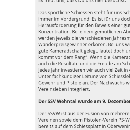
Es freut uns, dass Du uns hier besuchst.
Das sportliche Schiessen steht für uns S
immer im Vordergrund. Es ist für uns do
Herausforderung für den Beweis einer gu
Konzentration. Bei einem gemütlichen Ab
werden jeweils die verschiedenen Jahres
Wanderpreisgewinner erkoren. Bei uns wir
gute Kameradschaft gelegt, lautet doch 
kommt vor dem Rang“. Wenn die Kamera
auch die Resultate und die Freude am Sch
Jedes Jahr investieren wir auch viel Zeit 
Unter fachkundiger Leitung von Schiessle
Gewehr und Pistole an. Der Nachwuchs wi
Vereinsleben integriert.
Der SSV Wehntal wurde am 9. Dezember
Der SSVW ist aus der Fusion von mehrere
Vereinen sowie dem Pistolen-Verein PS-W
bereits auf dem Schiessplatz in Oberwenin