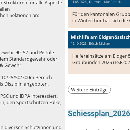
11.05.2026
, Dunwell Luke Patrick
 Strukturen für alle Aspekte
allen
Für den kantonalen Grupp
chen Sektionen an:
in Winterthur hat sich die
19.10.2025
, Bösch Michael
ewehr 90, 57 und Pistole
Helfereinsätze am Eidgenö
t dem Standardgewehr oder
Graubünden 2026 (ESF202
e & Gewehr.
 10/25/50/300m Bereich
s Disziplin angeboten.
Weitere Einträge
IPSC und IDPA interessiert,
n, den Sportschützen Falke,
Schiessplan_2026
n diversen Schützinnen und