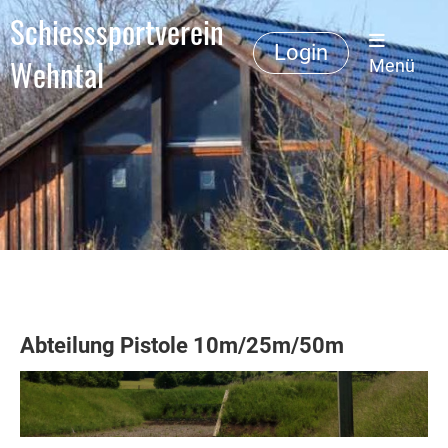
Schiesssportverein
Login
Wehntal
Menü
Abteilung Pistole 10m/25m/50m