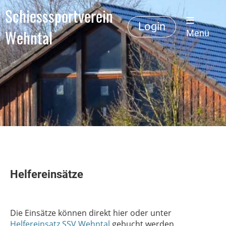
Schiesssportverein
Login
Wehntal
Menü
Helfereinsätze
Die Einsätze können direkt hier oder unter
Helfereinsatz SSV Wehntal
gebucht werden