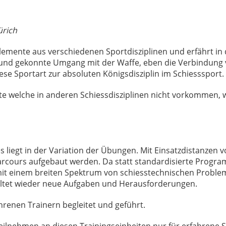
ürich
emente aus verschiedenen Sportdisziplinen und erfährt in
und gekonnte Umgang mit der Waffe, eben die Verbindung v
se Sportart zur absoluten Königsdisziplin im Schiesssport.
e welche in anderen Schiessdisziplinen nicht vorkommen, wi
 liegt in der Variation der Übungen. Mit Einsatzdistanzen v
 Parcours aufgebaut werden. Da statt standardisierte Prog
 mit einem breiten Spektrum von schiesstechnischen Proble
altet wieder neue Aufgaben und Herausforderungen.
renen Trainern begleitet und geführt.
 Teilnehmen an diesen Trainingseinheiten nur für erfahrene S