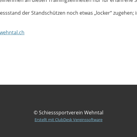
essstand der Standschützen noch etwas „locker“ zugehen; i
wehntal.ch
© Schiesssportverein Wehntal
Erstellt mit ClubDesk Vereinssoftware